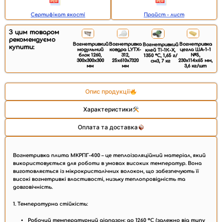
Сертифікат якості
Прайст - лист
З цим товаром
рекомендуємо
Вогнетривка
Вогнетривка
Вогнетривкий
Вогнетривкий
купити:
ковдра LYTX-
цегла ША-1-1
модульний
клей ТІ-1К-X,
312,
№5,
блок 1260,
1350 °C, 1,65 г/
25х610х7320
230x114x65 мм,
300х300х300
см3, 7 кг
мм
3,6 кг/шт
мм
Опис продукції
Характеристики
Оплата та доставка
Вогнетривка плита МКРПГ-400 – це теплоізоляційний матеріал, який
використовується для роботи в умовах високих температур. Вона
виготовляється із мікрокристалічних волокон, що забезпечують її
високі вогнетривкі властивості, низьку теплопровідність та
довговічність.
1. Температурна стійкість:
Робочий температурний діапазон:
до 1260 °C
(залежно від типу