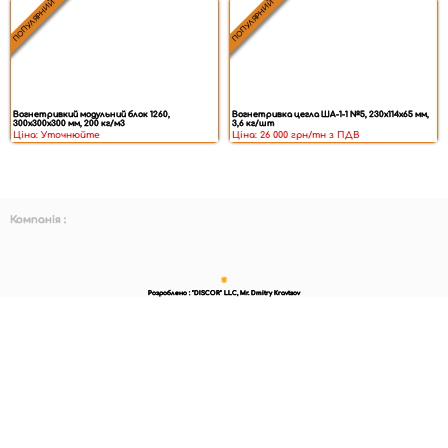
ПОПУЛЯРНИЙ
ПОПУЛЯРНИЙ
Вогнетривкий модульний блок 1260,
Вогнетривка цегла ША-1-1 №5, 230x114x65 мм,
300х300х300 мм, 200 кг/м3
3,6 кг/шт
Ціна: Уточнюйте
Ціна: 26 000 грн/тн з ПДВ
Компанія :
Розроблено : "DISCOR" LLC, Mr. Dmitry Kravtsov