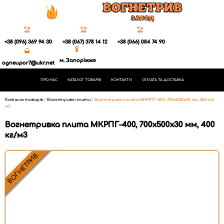
+38 (096) 369 94 30
+38 (067) 378 14 12
+38 (066) 084 74 90
м. Запоріжжя
ogneupor7@ukr.net
ПРО НАС
КАТАЛОГ ТОВАРІВ
КОНТАКТИ
ОПЛАТА ТА ДОСТАВКА
Каталог товарів
/
Вогнетривкі плити
/
Вогнетривка плита МКРПГ-400, 700x500x30 мм, 400 кг/
м3
Вогнетривка плита МКРПГ-400, 700x500x30 мм, 400
кг/м3
ВОГНЕТРИВ