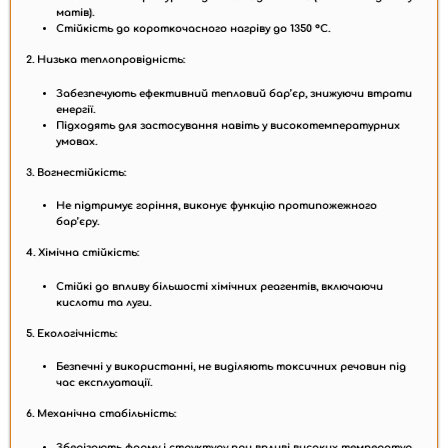
матів).
Стійкість до короткочасного нагріву до
1350 °C
.
2. Низька теплопровідність:
Забезпечують ефективний тепловий бар’єр, знижуючи втрати
енергії.
Підходять для застосування навіть у високотемпературних
умовах.
3. Вогнестійкість:
Не підтримує горіння, виконує функцію протипожежного
бар’єру.
4. Хімічна стійкість:
Стійкі до впливу більшості хімічних реагентів, включаючи
кислоти та луги.
5. Екологічність:
Безпечні у використанні, не виділяють токсичних речовин під
час експлуатації.
6. Механічна стабільність:
Зберігають форму і структуру при впливі високих температур